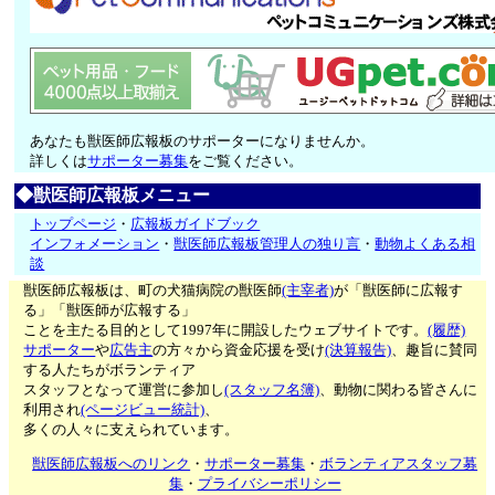
あなたも獣医師広報板のサポーターになりませんか。
詳しくは
サポーター募集
をご覧ください。
◆獣医師広報板メニュー
トップページ
・
広報板ガイドブック
インフォメーション
・
獣医師広報板管理人の独り言
・
動物よくある相
談
獣医師広報板は、町の犬猫病院の獣医師
(主宰者)
が「獣医師に広報す
る」「獣医師が広報する」
ことを主たる目的として1997年に開設したウェブサイトです。
(履歴)
サポーター
や
広告主
の方々から資金応援を受け
(決算報告)
、趣旨に賛同
する人たちがボランティア
スタッフとなって運営に参加し
(スタッフ名簿)
、動物に関わる皆さんに
利用され
(ページビュー統計)
、
多くの人々に支えられています。
獣医師広報板へのリンク
・
サポーター募集
・
ボランティアスタッフ募
集
・
プライバシーポリシー