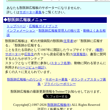
あなたも獣医師広報板のサポーターになりませんか。
詳しくは
サポーター募集
をご覧ください。
◆獣医師広報板メニュー
トップページ
・
広報板ガイドブック
インフォメーション
・
獣医師広報板管理人の独り言
・
動物よくある相
談
獣医師広報板は、町の犬猫病院の獣医師
(主宰者)
が「獣医師に広報す
る」「獣医師が広報する」
ことを主たる目的として1997年に開設したウェブサイトです。
(履歴)
サポーター
や
広告主
の方々から資金応援を受け
(決算報告)
、趣旨に賛同
する人たちがボランティア
スタッフとなって運営に参加し
(スタッフ名簿)
、動物に関わる皆さんに
利用され
(ページビュー統計)
、
多くの人々に支えられています。
獣医師広報板へのリンク
・
サポーター募集
・
ボランティアスタッフ募
集
・
プライバシーポリシー
獣医師広報板の最新更新情報をTwitterでお知らせしております。
Copyright(C) 1997-2026
獣医師広報板(R)
ALL Rights Reserved
許可なく転載を禁じます。