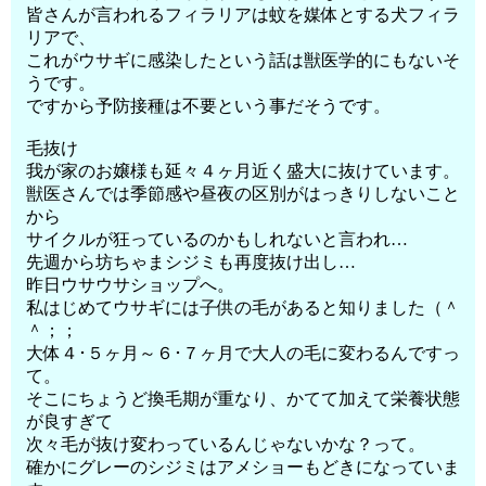
皆さんが言われるフィラリアは蚊を媒体とする犬フィラ
リアで、
これがウサギに感染したという話は獣医学的にもないそ
うです。
ですから予防接種は不要という事だそうです。
毛抜け
我が家のお嬢様も延々４ヶ月近く盛大に抜けています。
獣医さんでは季節感や昼夜の区別がはっきりしないこと
から
サイクルが狂っているのかもしれないと言われ…
先週から坊ちゃまシジミも再度抜け出し…
昨日ウサウサショップへ。
私はじめてウサギには子供の毛があると知りました（＾
＾；；
大体４･５ヶ月～６･７ヶ月で大人の毛に変わるんですっ
て。
そこにちょうど換毛期が重なり、かてて加えて栄養状態
が良すぎて
次々毛が抜け変わっているんじゃないかな？って。
確かにグレーのシジミはアメショーもどきになっていま