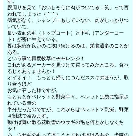
す。
腰周りを見て「おいしそうに肉がついてる：笑」って言
われてしまった（＾＾）
病気がなく、シャンプーもしていない、肉がしっかりつ
いていて、
長い表面の毛（トップコート）と下毛（アンダーコー
ト）が密に生えている。
要は状態が良いのに抜け続けるのは、栄養過多のことが
ある。
という事で再度牧草にチャレンジ！
これがあるメーカーを見つけて買ってみたところ、食べ
るじゃありませんか！
オイオイ！ もっとも帰りにつんだススキのほうが、取
り合うほど
お気に召した様ですが。
もともとがペレットと野菜半々。ペレットは袋に指示さ
れている量の
半分だったのですが、これからはペレット２割減。野菜
４割減で臨みます。
動けば舞い散る花吹雪のウサギの毛を何とかしなくち
ゃ！
あ、ウサギの毛って抜こうとすれば抜けるもの。犬猫の