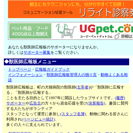
あなたも獣医師広報板のサポーターになりませんか。
詳しくは
サポーター募集
をご覧ください。
◆獣医師広報板メニュー
トップページ
・
広報板ガイドブック
インフォメーション
・
獣医師広報板管理人の独り言
・
動物よくある相
談
獣医師広報板は、町の犬猫病院の獣医師
(主宰者)
が「獣医師に広報す
る」「獣医師が広報する」
ことを主たる目的として1997年に開設したウェブサイトです。
(履歴)
サポーター
や
広告主
の方々から資金応援を受け
(決算報告)
、趣旨に賛同
する人たちがボランティア
スタッフとなって運営に参加し
(スタッフ名簿)
、動物に関わる皆さんに
利用され
(ページビュー統計)
、
多くの人々に支えられています。