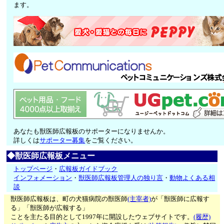
ます。
あなたも獣医師広報板のサポーターになりませんか。
詳しくは
サポーター募集
をご覧ください。
◆獣医師広報板メニュー
トップページ
・
広報板ガイドブック
インフォメーション
・
獣医師広報板管理人の独り言
・
動物よくある相
談
獣医師広報板は、町の犬猫病院の獣医師
(主宰者)
が「獣医師に広報す
る」「獣医師が広報する」
ことを主たる目的として1997年に開設したウェブサイトです。
(履歴)