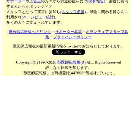
サポーター
や
広告主
の方々から資金応援を受け
(決算報告)
、趣旨に賛同
する人たちがボランティア
スタッフとなって運営に参加し
(スタッフ名簿)
、動物に関わる皆さんに
利用され
(ページビュー統計)
、
多くの人々に支えられています。
獣医師広報板へのリンク
・
サポーター募集
・
ボランティアスタッフ募
集
・
プライバシーポリシー
獣医師広報板の最新更新情報をTwitterでお知らせしております。
Copyright(C) 1997-2026
獣医師広報板(R)
ALL Rights Reserved
許可なく転載を禁じます。
「獣医師広報板」は商標登録(4476083号)されています。