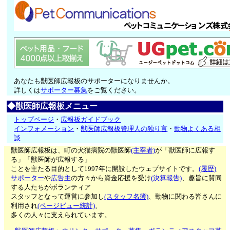
あなたも獣医師広報板のサポーターになりませんか。
詳しくは
サポーター募集
をご覧ください。
◆獣医師広報板メニュー
トップページ
・
広報板ガイドブック
インフォメーション
・
獣医師広報板管理人の独り言
・
動物よくある相
談
獣医師広報板は、町の犬猫病院の獣医師
(主宰者)
が「獣医師に広報す
る」「獣医師が広報する」
ことを主たる目的として1997年に開設したウェブサイトです。
(履歴)
サポーター
や
広告主
の方々から資金応援を受け
(決算報告)
、趣旨に賛同
する人たちがボランティア
スタッフとなって運営に参加し
(スタッフ名簿)
、動物に関わる皆さんに
利用され
(ページビュー統計)
、
多くの人々に支えられています。