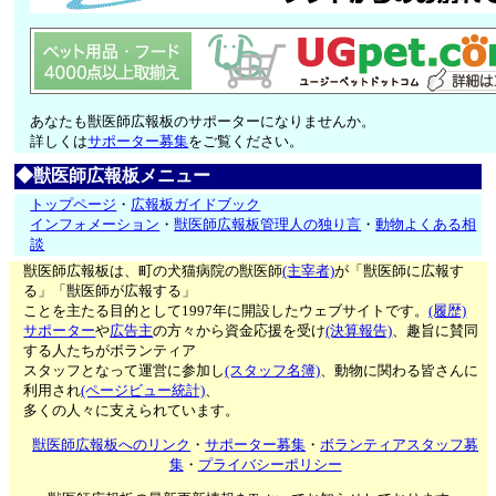
あなたも獣医師広報板のサポーターになりませんか。
詳しくは
サポーター募集
をご覧ください。
◆獣医師広報板メニュー
トップページ
・
広報板ガイドブック
インフォメーション
・
獣医師広報板管理人の独り言
・
動物よくある相
談
獣医師広報板は、町の犬猫病院の獣医師
(主宰者)
が「獣医師に広報す
る」「獣医師が広報する」
ことを主たる目的として1997年に開設したウェブサイトです。
(履歴)
サポーター
や
広告主
の方々から資金応援を受け
(決算報告)
、趣旨に賛同
する人たちがボランティア
スタッフとなって運営に参加し
(スタッフ名簿)
、動物に関わる皆さんに
利用され
(ページビュー統計)
、
多くの人々に支えられています。
獣医師広報板へのリンク
・
サポーター募集
・
ボランティアスタッフ募
集
・
プライバシーポリシー