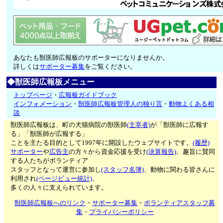
あなたも獣医師広報板のサポーターになりませんか。
詳しくは
サポーター募集
をご覧ください。
◆獣医師広報板メニュー
トップページ
・
広報板ガイドブック
インフォメーション
・
獣医師広報板管理人の独り言
・
動物よくある相
談
獣医師広報板は、町の犬猫病院の獣医師
(主宰者)
が「獣医師に広報す
る」「獣医師が広報する」
ことを主たる目的として1997年に開設したウェブサイトです。
(履歴)
サポーター
や
広告主
の方々から資金応援を受け
(決算報告)
、趣旨に賛同
する人たちがボランティア
スタッフとなって運営に参加し
(スタッフ名簿)
、動物に関わる皆さんに
利用され
(ページビュー統計)
、
多くの人々に支えられています。
獣医師広報板へのリンク
・
サポーター募集
・
ボランティアスタッフ募
集
・
プライバシーポリシー