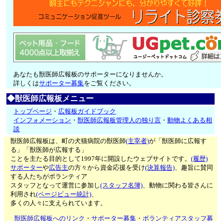
あなたも獣医師広報板のサポーターになりませんか。
詳しくは
サポーター募集
をご覧ください。
◆獣医師広報板メニュー
トップページ
・
広報板ガイドブック
インフォメーション
・
獣医師広報板管理人の独り言
・
動物よくある相
談
獣医師広報板は、町の犬猫病院の獣医師
(主宰者)
が「獣医師に広報す
る」「獣医師が広報する」
ことを主たる目的として1997年に開設したウェブサイトです。
(履歴)
サポーター
や
広告主
の方々から資金応援を受け
(決算報告)
、趣旨に賛同
する人たちがボランティア
スタッフとなって運営に参加し
(スタッフ名簿)
、動物に関わる皆さんに
利用され
(ページビュー統計)
、
多くの人々に支えられています。
獣医師広報板へのリンク
・
サポーター募集
・
ボランティアスタッフ募