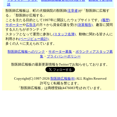
談
獣医師広報板は、町の犬猫病院の獣医師
(主宰者)
が「獣医師に広報す
る」「獣医師が広報する」
ことを主たる目的として1997年に開設したウェブサイトです。
(履歴)
サポーター
や
広告主
の方々から資金応援を受け
(決算報告)
、趣旨に賛同
する人たちがボランティア
スタッフとなって運営に参加し
(スタッフ名簿)
、動物に関わる皆さんに
利用され
(ページビュー統計)
、
多くの人々に支えられています。
獣医師広報板へのリンク
・
サポーター募集
・
ボランティアスタッフ募
集
・
プライバシーポリシー
獣医師広報板の最新更新情報をTwitterでお知らせしております。
Copyright(C) 1997-2026
獣医師広報板(R)
ALL Rights Reserved
許可なく転載を禁じます。
「獣医師広報板」は商標登録(4476083号)されています。