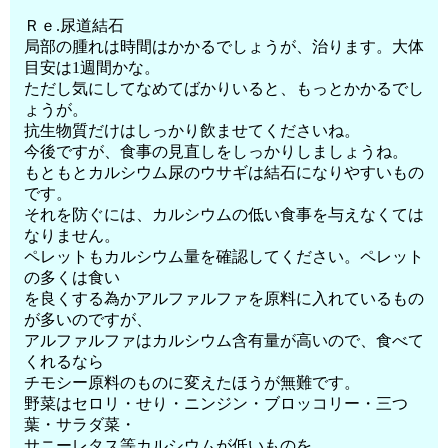
Ｒｅ.尿道結石
局部の腫れは時間はかかるでしょうが、治ります。大体
目安は1週間かな。
ただし気にしてなめてばかりいると、もっとかかるでし
ょうが。
抗生物質だけはしっかり飲ませてくださいね。
今後ですが、食事の見直しをしっかりしましょうね。
もともとカルシウム尿のウサギは結石になりやすいもの
です。
それを防ぐには、カルシウムの低い食事を与えなくては
なりません。
ペレットもカルシウム量を確認してください。ペレット
の多くは食い
を良くする為かアルファルファを原料に入れているもの
が多いのですが、
アルファルファはカルシウム含有量が高いので、食べて
くれるなら
チモシー原料のものに変えたほうが無難です。
野菜はセロリ・せり・ニンジン・ブロッコリー・三つ
葉・サラダ菜・
サニーレタス等カルシウムが低いものを。