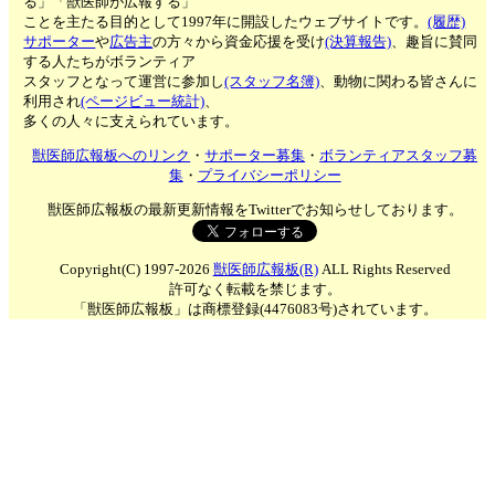
る」「獣医師が広報する」
ことを主たる目的として1997年に開設したウェブサイトです。
(履歴)
サポーター
や
広告主
の方々から資金応援を受け
(決算報告)
、趣旨に賛同
する人たちがボランティア
スタッフとなって運営に参加し
(スタッフ名簿)
、動物に関わる皆さんに
利用され
(ページビュー統計)
、
多くの人々に支えられています。
獣医師広報板へのリンク
・
サポーター募集
・
ボランティアスタッフ募
集
・
プライバシーポリシー
獣医師広報板の最新更新情報をTwitterでお知らせしております。
Copyright(C) 1997-2026
獣医師広報板(R)
ALL Rights Reserved
許可なく転載を禁じます。
「獣医師広報板」は商標登録(4476083号)されています。