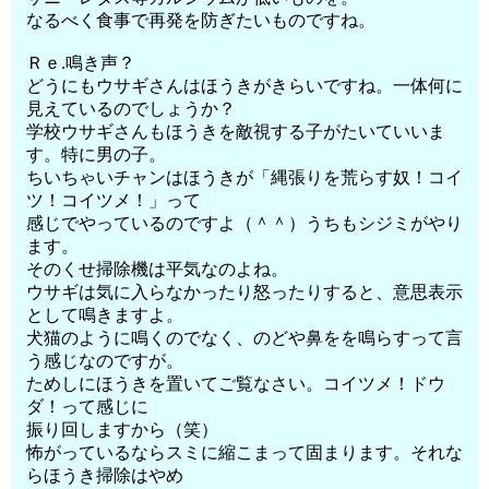
なるべく食事で再発を防ぎたいものですね。
Ｒｅ.鳴き声？
どうにもウサギさんはほうきがきらいですね。一体何に
見えているのでしょうか？
学校ウサギさんもほうきを敵視する子がたいていいま
す。特に男の子。
ちいちゃいチャンはほうきが「縄張りを荒らす奴！コイ
ツ！コイツメ！」って
感じでやっているのですよ（＾＾）うちもシジミがやり
ます。
そのくせ掃除機は平気なのよね。
ウサギは気に入らなかったり怒ったりすると、意思表示
として鳴きますよ。
犬猫のように鳴くのでなく、のどや鼻をを鳴らすって言
う感じなのですが。
ためしにほうきを置いてご覧なさい。コイツメ！ドウ
ダ！って感じに
振り回しますから（笑）
怖がっているならスミに縮こまって固まります。それな
らほうき掃除はやめ