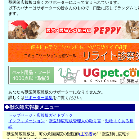
獣医師広報板は多くのサポーターによって支えられています。
以下のバナーはサポーターの皆さんのもので、口数に応じてランダムに
ます。
あなたも獣医師広報板のサポーターになりませんか。
詳しくは
サポーター募集
をご覧ください。
◆獣医師広報板メニュー
トップページ
・
広報板ガイドブック
インフォメーション
・
獣医師広報板管理人の独り言
・
動物よくある相
談
獣医師広報板は、町の犬猫病院の獣医師
(主宰者)
が「獣医師に広報す