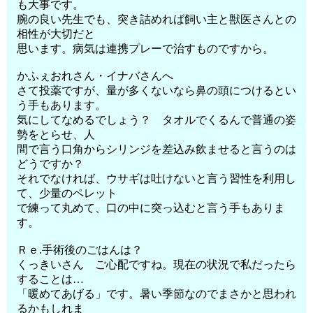
も大事です。
腕の良い先生でも、突き詰めれば飼い主と獣医さんとの
相性が大切だと
思います。病気は連携プレーで治すものですから。
かふぇおれさん・イナバさんへ
さて投薬ですが、量が多くないなら鼻の頭につけるとい
う手もあります。
気にしてなめるでしょう？ タオルでくるんで普通の姿
勢をとらせ、人
間で言う口角からシリンジを差込み飲ませると言うのは
どうですか？
それでなければ、ウサギは吐けないと言う習性を利用し
て、少量のペレット
で練って丸めて、口の中に突っ込むと言う手もありま
す。
Ｒｅ.手術後のごはんは？
くっきいさん ご心配ですね。現在の状況で私だったら
することは…
「暖めてあげる」です。暑い季節なのでまさかと思われ
るかもしれま