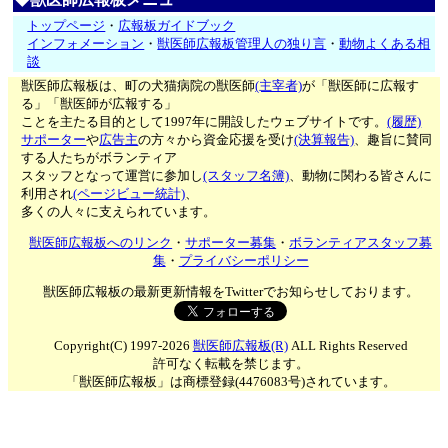
トップページ
・
広報板ガイドブック
インフォメーション
・
獣医師広報板管理人の独り言
・
動物よくある相
談
獣医師広報板は、町の犬猫病院の獣医師
(主宰者)
が「獣医師に広報す
る」「獣医師が広報する」
ことを主たる目的として1997年に開設したウェブサイトです。
(履歴)
サポーター
や
広告主
の方々から資金応援を受け
(決算報告)
、趣旨に賛同
する人たちがボランティア
スタッフとなって運営に参加し
(スタッフ名簿)
、動物に関わる皆さんに
利用され
(ページビュー統計)
、
多くの人々に支えられています。
獣医師広報板へのリンク
・
サポーター募集
・
ボランティアスタッフ募
集
・
プライバシーポリシー
獣医師広報板の最新更新情報をTwitterでお知らせしております。
Copyright(C) 1997-2026
獣医師広報板(R)
ALL Rights Reserved
許可なく転載を禁じます。
「獣医師広報板」は商標登録(4476083号)されています。