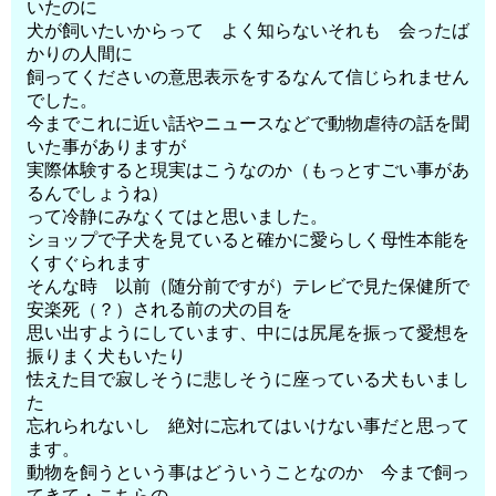
いたのに
犬が飼いたいからって よく知らないそれも 会ったば
かりの人間に
飼ってくださいの意思表示をするなんて信じられません
でした。
今までこれに近い話やニュースなどで動物虐待の話を聞
いた事がありますが
実際体験すると現実はこうなのか（もっとすごい事があ
るんでしょうね）
って冷静にみなくてはと思いました。
ショップで子犬を見ていると確かに愛らしく母性本能を
くすぐられます
そんな時 以前（随分前ですが）テレビで見た保健所で
安楽死（？）される前の犬の目を
思い出すようにしています、中には尻尾を振って愛想を
振りまく犬もいたり
怯えた目で寂しそうに悲しそうに座っている犬もいまし
た
忘れられないし 絶対に忘れてはいけない事だと思って
ます。
動物を飼うという事はどういうことなのか 今まで飼っ
てきて・こちらの