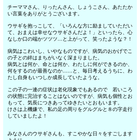
チーママさん、りったんさん、しょうこさん、あたたか
い言葉をありがとうございます。
ウサギを抱っこして、「いろんな方に励ましていただい
て、おまえは幸せなウサギさんだよ！」といったら、心
なしか口の端かツツツ…と上がって、笑ったような？！
病気はこわいし、いやなものですが、病気のおかげでこ
の子との絆はまちがいなく深まりました。
病気とは何か、命とは何か、わたしに何ができるのか、
何をするのが最善なのか……と、毎日考えるうちに、わ
たし自身もいつしか成長していたような。
この子の一連の症状は老化現象でもあるので 若いころ
の状態に完治することはないのですが、病気も個性とお
もって、気長につきあってゆきたいとおもいます。
けさは上機嫌で、私の足の周りをグルグルと８の字走行
していましたよ！
みなさんのウサギさんも、すこやかな日々をすごします