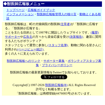
◆獣医師広報板メニュー
トップページ
・
広報板ガイドブック
インフォメーション
・
獣医師広報板管理人の独り言
・
動物よくある相
談
獣医師広報板は、町の犬猫病院の獣医師
(主宰者)
が「獣医師に広報す
る」「獣医師が広報する」
ことを主たる目的として1997年に開設したウェブサイトです。
(履歴)
サポーター
や
広告主
の方々から資金応援を受け
(決算報告)
、趣旨に賛同
する人たちがボランティア
スタッフとなって運営に参加し
(スタッフ名簿)
、動物に関わる皆さんに
利用され
(ページビュー統計)
、
多くの人々に支えられています。
獣医師広報板へのリンク
・
サポーター募集
・
ボランティアスタッフ募
集
・
プライバシーポリシー
獣医師広報板の最新更新情報をTwitterでお知らせしております。
Copyright(C) 1997-2026
獣医師広報板(R)
ALL Rights Reserved
許可なく転載を禁じます。
「獣医師広報板」は商標登録(4476083号)されています。