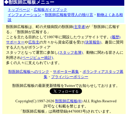
◆獣医師広報板メニュー
トップページ
・
広報板ガイドブック
インフォメーション
・
獣医師広報板管理人の独り言
・
動物よくある相
談
獣医師広報板は、町の犬猫病院の獣医師
(主宰者)
が「獣医師に広報す
る」「獣医師が広報する」
ことを主たる目的として1997年に開設したウェブサイトです。
(履歴)
サポーター
や
広告主
の方々から資金応援を受け
(決算報告)
、趣旨に賛同
する人たちがボランティア
スタッフとなって運営に参加し
(スタッフ名簿)
、動物に関わる皆さんに
利用され
(ページビュー統計)
、
多くの人々に支えられています。
獣医師広報板へのリンク
・
サポーター募集
・
ボランティアスタッフ募
集
・
プライバシーポリシー
獣医師広報板の最新更新情報をTwitterでお知らせしております。
Copyright(C) 1997-2026
獣医師広報板(R)
ALL Rights Reserved
許可なく転載を禁じます。
「獣医師広報板」は商標登録(4476083号)されています。