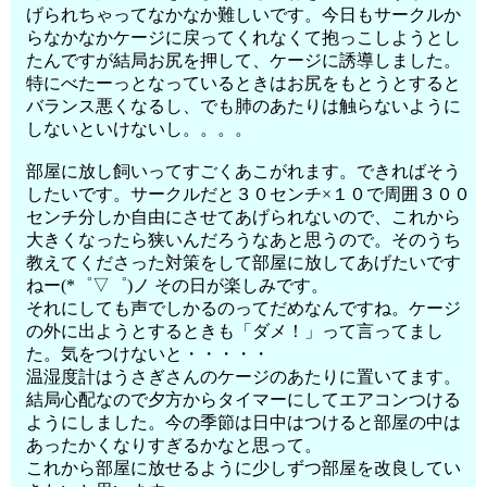
げられちゃってなかなか難しいです。今日もサークルか
らなかなかケージに戻ってくれなくて抱っこしようとし
たんですが結局お尻を押して、ケージに誘導しました。
特にべたーっとなっているときはお尻をもとうとすると
バランス悪くなるし、でも肺のあたりは触らないように
しないといけないし。。。。
部屋に放し飼いってすごくあこがれます。できればそう
したいです。サークルだと３０センチ×１０で周囲３００
センチ分しか自由にさせてあげられないので、これから
大きくなったら狭いんだろうなあと思うので。そのうち
教えてくださった対策をして部屋に放してあげたいです
ねー(*゜▽゜)ノ その日が楽しみです。
それにしても声でしかるのってだめなんですね。ケージ
の外に出ようとするときも「ダメ！」って言ってまし
た。気をつけないと・・・・・
温湿度計はうさぎさんのケージのあたりに置いてます。
結局心配なので夕方からタイマーにしてエアコンつける
ようにしました。今の季節は日中はつけると部屋の中は
あったかくなりすぎるかなと思って。
これから部屋に放せるように少しずつ部屋を改良してい