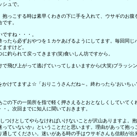
ッシュで。
。抱っこする時は素早くわきの下に手を入れて、ウサギのお腹
合です。
いですね・・・。
終ったら必ずおやつを１カケあげるようにしてます。毎回同じ
てますけど。
に釣られて戻ってきます(笑)食いしん坊ですから。
けで飛び上がって逃げていってしまいますから(大笑)ブラッシ
をかけてますよ☆「おりこうさんだね～。終わったら‘おいちぃ
あごの下の一箇所を指で軽く押さえるとおとなしくしていてくれ
・・。次回までに知人に聞いておきます。
ても、しつけとしてやらなければいけないことが沢山ありますよ
迷っていないか』ということだと思います。理由があって抱っ
り通してください。迷いがある時の手はウサギさんも信頼が出