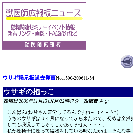
ウサギ掲示板過去発言
No.1500-200611-54
ウサギの抱っこ
投稿日
2006年11月13日(月)22時47分
投稿者
みな
こんばんは♪皆さん苦労してるんですね～（＾－＾*）
うちのウサギは６ヶ月になってから来たので、初めは全然
しても我慢してもらうしかありません・・・。
私が座椅子に座って編物をしている時なんかは「そんな事