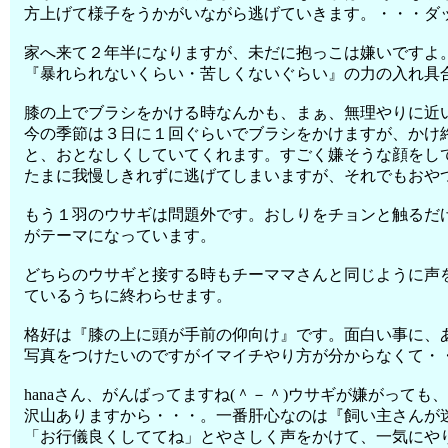
方上げて様子をうかがいながら逃げていきます。・・・ダ
家へ来て２年半になりますが、未だに抱っこは嫌いですよ
『暴れられないくらい・苦しくないぐらい』の力の入れ具
膝の上でブラシをかける時なんかも、まぁ、無理やりに近
今の季節は３日に１回ぐらいでブラシをかけますが、かけ
と、おとなしくしていてくれます。すごく嫌そうな顔をし
たまに我慢しきれずに逃げてしまいますが、それでもおやつ
もう１羽のウサギは問題外です。おしりをチョンと触るだ
がテーマになっています。
どちらのウサギと接する時もチーママさんと同じように声
ているうちに終わらせます。
格好は『膝の上に頭が手前の仰向け』です。面白い事に、
写真をつけたいのですがイマイチやり方が分からなくて・
hanaさん、がんばってますね(＾－＾)ウサギが嫌がっ
沢山ありますから・・・。一番肝心なのは『飼い主さんが
「お行儀良くしててね」とやさしく声をかけて、一気にや