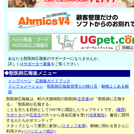
あなたも獣医師広報板のサポーターになりませんか。
詳しくは
サポーター募集
をご覧ください。
◆獣医師広報板メニュー
トップページ
・
広報板ガイドブック
インフォメーション
・
獣医師広報板管理人の独り言
・
動物よくある相
談
獣医師広報板は、町の犬猫病院の獣医師
(主宰者)
が「獣医師に広報す
る」「獣医師が広報する」
ことを主たる目的として1997年に開設したウェブサイトです。
(履歴)
サポーター
や
広告主
の方々から資金応援を受け
(決算報告)
、趣旨に賛同
する人たちがボランティア
スタッフとなって運営に参加し
(スタッフ名簿)
、動物に関わる皆さんに
利用され
(ページビュー統計)
、