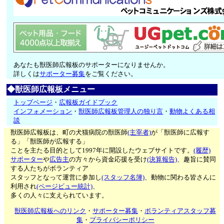
あなたも獣医師広報板のサポーターになりませんか。
詳しくは
サポーター募集
をご覧ください。
◆獣医師広報板メニュー
トップページ
・
広報板ガイドブック
インフォメーション
・
獣医師広報板管理人の独り言
・
動物よくある相
談
獣医師広報板は、町の犬猫病院の獣医師
(主宰者)
が「獣医師に広報す
る」「獣医師が広報する」
ことを主たる目的として1997年に開設したウェブサイトです。
(履歴)
サポーター
や
広告主
の方々から資金応援を受け
(決算報告)
、趣旨に賛同
する人たちがボランティア
スタッフとなって運営に参加し
(スタッフ名簿)
、動物に関わる皆さんに
利用され
(ページビュー統計)
、
多くの人々に支えられています。
獣医師広報板へのリンク
・
サポーター募集
・
ボランティアスタッフ募
集
・
プライバシーポリシー