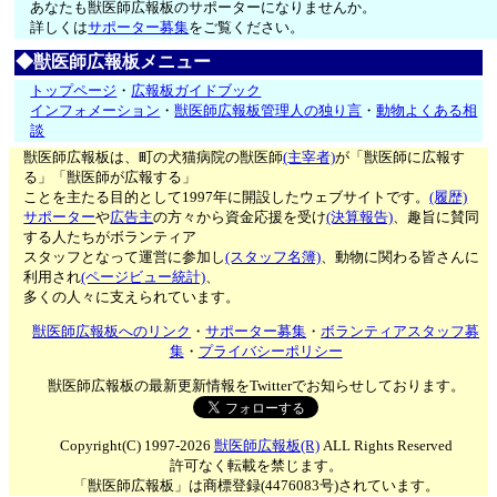
あなたも獣医師広報板のサポーターになりませんか。
詳しくは
サポーター募集
をご覧ください。
◆獣医師広報板メニュー
トップページ
・
広報板ガイドブック
インフォメーション
・
獣医師広報板管理人の独り言
・
動物よくある相
談
獣医師広報板は、町の犬猫病院の獣医師
(主宰者)
が「獣医師に広報す
る」「獣医師が広報する」
ことを主たる目的として1997年に開設したウェブサイトです。
(履歴)
サポーター
や
広告主
の方々から資金応援を受け
(決算報告)
、趣旨に賛同
する人たちがボランティア
スタッフとなって運営に参加し
(スタッフ名簿)
、動物に関わる皆さんに
利用され
(ページビュー統計)
、
多くの人々に支えられています。
獣医師広報板へのリンク
・
サポーター募集
・
ボランティアスタッフ募
集
・
プライバシーポリシー
獣医師広報板の最新更新情報をTwitterでお知らせしております。
Copyright(C) 1997-2026
獣医師広報板(R)
ALL Rights Reserved
許可なく転載を禁じます。
「獣医師広報板」は商標登録(4476083号)されています。