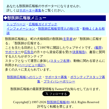
あなたも獣医師広報板のサポーターになりませんか。
詳しくは
サポーター募集
をご覧ください。
◆獣医師広報板メニュー
トップページ
・
広報板ガイドブック
インフォメーション
・
獣医師広報板管理人の独り言
・
動物よくある相
談
獣医師広報板は、町の犬猫病院の獣医師
(主宰者)
が「獣医師に広報す
る」「獣医師が広報する」
ことを主たる目的として1997年に開設したウェブサイトです。
(履歴)
サポーター
や
広告主
の方々から資金応援を受け
(決算報告)
、趣旨に賛同
する人たちがボランティア
スタッフとなって運営に参加し
(スタッフ名簿)
、動物に関わる皆さんに
利用され
(ページビュー統計)
、
多くの人々に支えられています。
獣医師広報板へのリンク
・
サポーター募集
・
ボランティアスタッフ募
集
・
プライバシーポリシー
獣医師広報板の最新更新情報をTwitterでお知らせしております。
Copyright(C) 1997-2026
獣医師広報板(R)
ALL Rights Reserved
許可なく転載を禁じます。