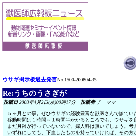
ウサギ掲示板過去発言
No.1500-200804-35
Re:うちのうさぎが
投稿日
2008年4月2日(水)00時17分
投稿者
チーママ
５ヶ月との事。ぜひウサギの経験豊富な獣医さんで診てい
移動時間は１時間～１時間半かかるところでも、ウサギを
まだ月齢が行っていないので、婦人科は無いでしょう。考
いずれにしても、下血したものを持っていければ、その方