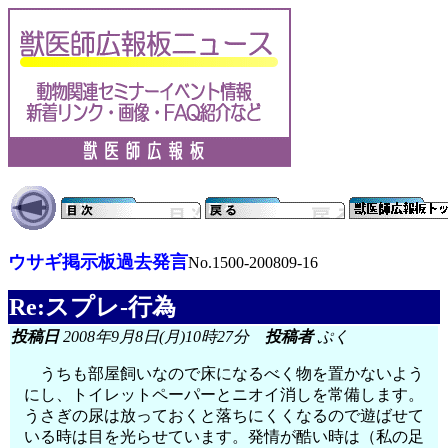
ウサギ掲示板過去発言
No.1500-200809-16
Re:スプレ-行為
投稿日
2008年9月8日(月)10時27分
投稿者
ぷく
うちも部屋飼いなので床になるべく物を置かないよう
にし、トイレットペーパーとニオイ消しを常備します。
うさぎの尿は放っておくと落ちにくくなるので遊ばせて
いる時は目を光らせています。発情が酷い時は（私の足