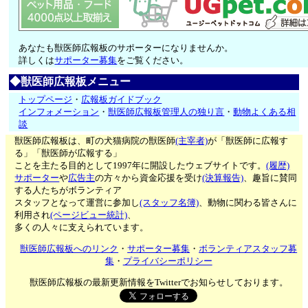
あなたも獣医師広報板のサポーターになりませんか。
詳しくは
サポーター募集
をご覧ください。
◆獣医師広報板メニュー
トップページ
・
広報板ガイドブック
インフォメーション
・
獣医師広報板管理人の独り言
・
動物よくある相
談
獣医師広報板は、町の犬猫病院の獣医師
(主宰者)
が「獣医師に広報す
る」「獣医師が広報する」
ことを主たる目的として1997年に開設したウェブサイトです。
(履歴)
サポーター
や
広告主
の方々から資金応援を受け
(決算報告)
、趣旨に賛同
する人たちがボランティア
スタッフとなって運営に参加し
(スタッフ名簿)
、動物に関わる皆さんに
利用され
(ページビュー統計)
、
多くの人々に支えられています。
獣医師広報板へのリンク
・
サポーター募集
・
ボランティアスタッフ募
集
・
プライバシーポリシー
獣医師広報板の最新更新情報をTwitterでお知らせしております。