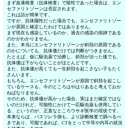
まず血液検査（抗体検査）で陰性であった場合は、エン
セファリトゾーンは否定されます。
これは話が簡単です。
ですが、抗体陽性だった場合でも、エンセファリトゾー
ンが原因と確定したわけではありません。
まず現在も感染しているのか、過去の感染の痕跡である
のかがわかりません。
また、本当にエンセファリトゾーンが斜頚の原因である
のかについても、抗体価だけでは判断がつきません。
たとえば、仮に駆虫薬で治療し、斜頚が治った後でも、
抗体価は下がらないことがほとんどです。
また、抗体価が高くても一生斜頚を起こさない子もたく
さんいます。
もちろん、エンセファリトゾーンが原因で斜頚を起こし
ているケースも、今のところはやはりあると考えておか
ねばなりません。
そのため、抗体価が高かった場合、実はまだ確定ではな
いのだけれど、可能性にかけて一応駆虫薬も併用してい
る、というのが、正直なところウサギ医学の現状です。
本来ならば、パスツレラ側も、より診断検査で調べるべ
きであり、可能であれば、CTをとって中耳や内耳の状況