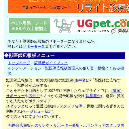
あなたも獣医師広報板のサポーターになりませんか。
詳しくは
サポーター募集
をご覧ください。
◆獣医師広報板メニュー
トップページ
・
広報板ガイドブック
インフォメーション
・
獣医師広報板管理人の独り言
・
動物よくある相
談
獣医師広報板は、町の犬猫病院の獣医師
(主宰者)
が「獣医師に広報す
る」「獣医師が広報する」
ことを主たる目的として1997年に開設したウェブサイトです。
(履歴)
サポーター
や
広告主
の方々から資金応援を受け
(決算報告)
、趣旨に賛同
する人たちがボランティア
スタッフとなって運営に参加し
(スタッフ名簿)
、動物に関わる皆さんに
利用され
(ページビュー統計)
、
多くの人々に支えられています。
獣医師広報板へのリンク
・
サポーター募集
・
ボランティアスタッフ募