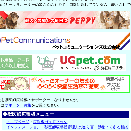
のバナーはサポーターの皆さんのもので、口数に応じてランダムに表示されて
たも獣医師広報板のサポーターになりませんか。
くは
サポーター募集
をご覧ください。
◆獣医師広報板メニュー
トップページ
・
広報板ガイドブック
インフォメーション
・
獣医師広報板管理人の独り言
・
動物よくある相談