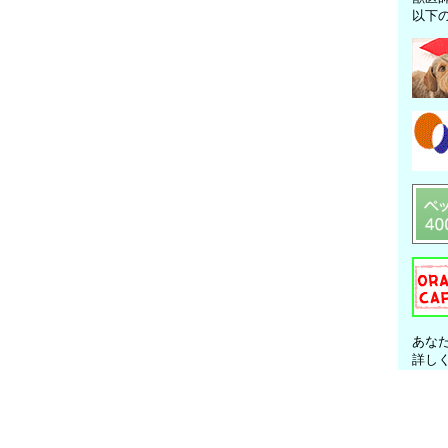
以下
あな
詳し