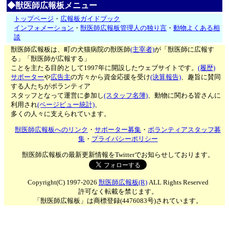
◆獣医師広報板メニュー
トップページ
・
広報板ガイドブック
インフォメーション
・
獣医師広報板管理人の独り言
・
動物よくある相
談
獣医師広報板は、町の犬猫病院の獣医師
(主宰者)
が「獣医師に広報す
る」「獣医師が広報する」
ことを主たる目的として1997年に開設したウェブサイトです。
(履歴)
サポーター
や
広告主
の方々から資金応援を受け
(決算報告)
、趣旨に賛同
する人たちがボランティア
スタッフとなって運営に参加し
(スタッフ名簿)
、動物に関わる皆さんに
利用され
(ページビュー統計)
、
多くの人々に支えられています。
獣医師広報板へのリンク
・
サポーター募集
・
ボランティアスタッフ募
集
・
プライバシーポリシー
獣医師広報板の最新更新情報をTwitterでお知らせしております。
Copyright(C) 1997-2026
獣医師広報板(R)
ALL Rights Reserved
許可なく転載を禁じます。
「獣医師広報板」は商標登録(4476083号)されています。