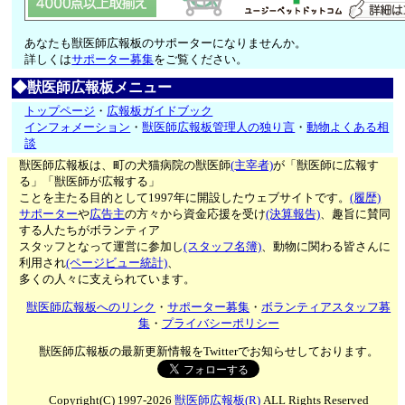
あなたも獣医師広報板のサポーターになりませんか。
詳しくは
サポーター募集
をご覧ください。
◆獣医師広報板メニュー
トップページ
・
広報板ガイドブック
インフォメーション
・
獣医師広報板管理人の独り言
・
動物よくある相
談
獣医師広報板は、町の犬猫病院の獣医師
(主宰者)
が「獣医師に広報す
る」「獣医師が広報する」
ことを主たる目的として1997年に開設したウェブサイトです。
(履歴)
サポーター
や
広告主
の方々から資金応援を受け
(決算報告)
、趣旨に賛同
する人たちがボランティア
スタッフとなって運営に参加し
(スタッフ名簿)
、動物に関わる皆さんに
利用され
(ページビュー統計)
、
多くの人々に支えられています。
獣医師広報板へのリンク
・
サポーター募集
・
ボランティアスタッフ募
集
・
プライバシーポリシー
獣医師広報板の最新更新情報をTwitterでお知らせしております。
Copyright(C) 1997-2026
獣医師広報板(R)
ALL Rights Reserved