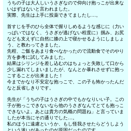
うちの子は大人しいうさぎなので仰向け抱っこが出来な
いはずはないと言われました。
実際、先生は上手に投薬できてましたし…。
首すじを手のひら全体で握りしめるような感じに（力い
っぱいではなく、うさぎが逃げない程度に）掴み、お尻
なども支えずに自然に膝の上で寝かせるようにしましょ
う、と教わってきました。
先程、ご飯をあまり食べなかったので流動食でそのやり
方を参考に試してみました。
結果はシリンジを差し込むのはちょっと失敗して口から
少し漏れてしまいましたが、なんとか暴れさせずに抱っ
こすることが出来ました！
今までかなり不安定な抱っこで、この子も怖かったんだ
なと反省しきりです。
先生が「うちの子はうさぎの中でもかなりいい子。この
子が抱っこできないなら他のうさぎなんてとても抱っこ
できないよ。あとは貴方の気概の問題ね」と言っていま
したが本当にその通りでした…。
私のほうに遠慮というか、もし怪我させたらどうしよう
という迷いがあったのが原因だったのです。