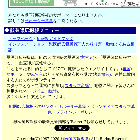
あなたも獣医師広報板のサポーターになりませんか。
詳しくは
サポーター募集
をご覧ください。
◆獣医師広報板メニュー
トップページ
・
広報板ガイドブック
インフォメーション
・
獣医師広報板管理人の独り言
・
動物よくある相
談
獣医師広報板は、町の犬猫病院の獣医師
(主宰者)
が「獣医師に広報す
る」「獣医師が広報する」
ことを主たる目的として1997年に開設したウェブサイトです。
(履歴)
サポーター
や
広告主
の方々から資金応援を受け
(決算報告)
、趣旨に賛同
する人たちがボランティア
スタッフとなって運営に参加し
(スタッフ名簿)
、動物に関わる皆さんに
利用され
(ページビュー統計)
、
多くの人々に支えられています。
獣医師広報板へのリンク
・
サポーター募集
・
ボランティアスタッフ募
集
・
プライバシーポリシー
獣医師広報板の最新更新情報をTwitterでお知らせしております。
Copyright(C) 1997-2026
獣医師広報板(R)
ALL Rights Reserved