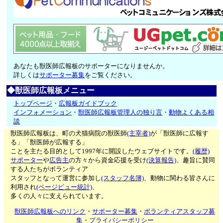
あなたも獣医師広報板のサポーターになりませんか。
詳しくは
サポーター募集
をご覧ください。
◆獣医師広報板メニュー
トップページ
・
広報板ガイドブック
インフォメーション
・
獣医師広報板管理人の独り言
・
動物よくある相
談
獣医師広報板は、町の犬猫病院の獣医師
(主宰者)
が「獣医師に広報す
る」「獣医師が広報する」
ことを主たる目的として1997年に開設したウェブサイトです。
(履歴)
サポーター
や
広告主
の方々から資金応援を受け
(決算報告)
、趣旨に賛同
する人たちがボランティア
スタッフとなって運営に参加し
(スタッフ名簿)
、動物に関わる皆さんに
利用され
(ページビュー統計)
、
多くの人々に支えられています。
獣医師広報板へのリンク
・
サポーター募集
・
ボランティアスタッフ募
集
・
プライバシーポリシー