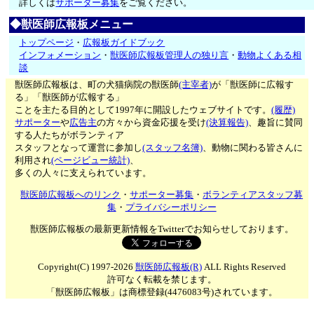
詳しくは
サポーター募集
をご覧ください。
◆獣医師広報板メニュー
トップページ
・
広報板ガイドブック
インフォメーション
・
獣医師広報板管理人の独り言
・
動物よくある相
談
獣医師広報板は、町の犬猫病院の獣医師
(主宰者)
が「獣医師に広報す
る」「獣医師が広報する」
ことを主たる目的として1997年に開設したウェブサイトです。
(履歴)
サポーター
や
広告主
の方々から資金応援を受け
(決算報告)
、趣旨に賛同
する人たちがボランティア
スタッフとなって運営に参加し
(スタッフ名簿)
、動物に関わる皆さんに
利用され
(ページビュー統計)
、
多くの人々に支えられています。
獣医師広報板へのリンク
・
サポーター募集
・
ボランティアスタッフ募
集
・
プライバシーポリシー
獣医師広報板の最新更新情報をTwitterでお知らせしております。
Copyright(C) 1997-2026
獣医師広報板(R)
ALL Rights Reserved
許可なく転載を禁じます。
「獣医師広報板」は商標登録(4476083号)されています。