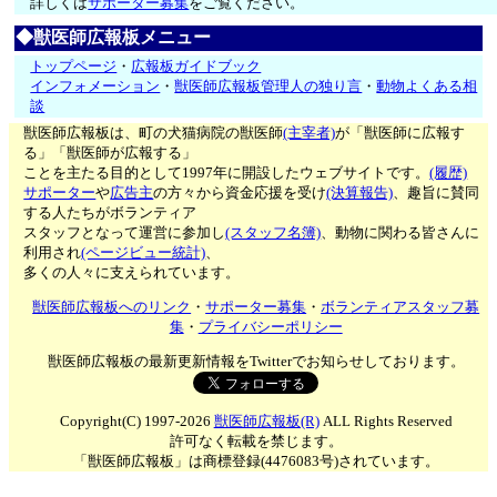
詳しくは
サポーター募集
をご覧ください。
◆獣医師広報板メニュー
トップページ
・
広報板ガイドブック
インフォメーション
・
獣医師広報板管理人の独り言
・
動物よくある相
談
獣医師広報板は、町の犬猫病院の獣医師
(主宰者)
が「獣医師に広報す
る」「獣医師が広報する」
ことを主たる目的として1997年に開設したウェブサイトです。
(履歴)
サポーター
や
広告主
の方々から資金応援を受け
(決算報告)
、趣旨に賛同
する人たちがボランティア
スタッフとなって運営に参加し
(スタッフ名簿)
、動物に関わる皆さんに
利用され
(ページビュー統計)
、
多くの人々に支えられています。
獣医師広報板へのリンク
・
サポーター募集
・
ボランティアスタッフ募
集
・
プライバシーポリシー
獣医師広報板の最新更新情報をTwitterでお知らせしております。
Copyright(C) 1997-2026
獣医師広報板(R)
ALL Rights Reserved
許可なく転載を禁じます。
「獣医師広報板」は商標登録(4476083号)されています。