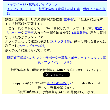
トップページ
・
広報板ガイドブック
インフォメーション
・
獣医師広報板管理人の独り言
・
動物よくある相
談
獣医師広報板は、町の犬猫病院の獣医師
(主宰者)
が「獣医師に広報す
る」「獣医師が広報する」
ことを主たる目的として1997年に開設したウェブサイトです。
(履歴)
サポーター
や
広告主
の方々から資金応援を受け
(決算報告)
、趣旨に賛同
する人たちがボランティア
スタッフとなって運営に参加し
(スタッフ名簿)
、動物に関わる皆さんに
利用され
(ページビュー統計)
、
多くの人々に支えられています。
獣医師広報板へのリンク
・
サポーター募集
・
ボランティアスタッフ募
集
・
プライバシーポリシー
獣医師広報板の最新更新情報をTwitterでお知らせしております。
Copyright(C) 1997-2026
獣医師広報板(R)
ALL Rights Reserved
許可なく転載を禁じます。
「獣医師広報板」は商標登録(4476083号)されています。