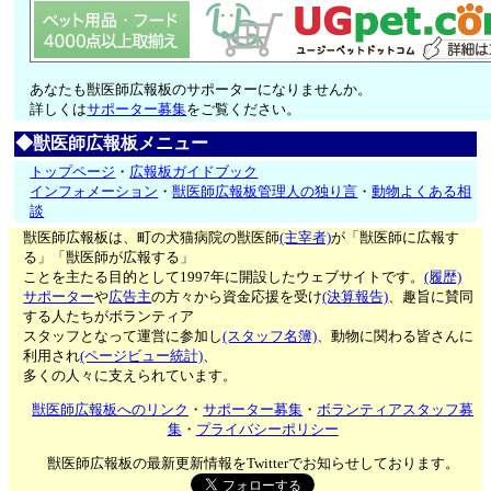
あなたも獣医師広報板のサポーターになりませんか。
詳しくは
サポーター募集
をご覧ください。
◆獣医師広報板メニュー
トップページ
・
広報板ガイドブック
インフォメーション
・
獣医師広報板管理人の独り言
・
動物よくある相
談
獣医師広報板は、町の犬猫病院の獣医師
(主宰者)
が「獣医師に広報す
る」「獣医師が広報する」
ことを主たる目的として1997年に開設したウェブサイトです。
(履歴)
サポーター
や
広告主
の方々から資金応援を受け
(決算報告)
、趣旨に賛同
する人たちがボランティア
スタッフとなって運営に参加し
(スタッフ名簿)
、動物に関わる皆さんに
利用され
(ページビュー統計)
、
多くの人々に支えられています。
獣医師広報板へのリンク
・
サポーター募集
・
ボランティアスタッフ募
集
・
プライバシーポリシー
獣医師広報板の最新更新情報をTwitterでお知らせしております。