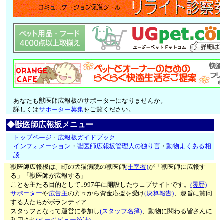
あなたも獣医師広報板のサポーターになりませんか。
詳しくは
サポーター募集
をご覧ください。
◆獣医師広報板メニュー
トップページ
・
広報板ガイドブック
インフォメーション
・
獣医師広報板管理人の独り言
・
動物よくある相
談
獣医師広報板は、町の犬猫病院の獣医師
(主宰者)
が「獣医師に広報す
る」「獣医師が広報する」
ことを主たる目的として1997年に開設したウェブサイトです。
(履歴)
サポーター
や
広告主
の方々から資金応援を受け
(決算報告)
、趣旨に賛同
する人たちがボランティア
スタッフとなって運営に参加し
(スタッフ名簿)
、動物に関わる皆さんに
利用され
(ページビュー統計)
、