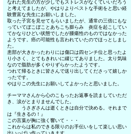
なれた先生の方が少しでもストレスがなくていいだろう
と考えてましたが、やはりよりベストな手術をと思い経
験豊富な先生にお願いしました。
取った子宮を見せてもらいましたが、通常の三倍にもな
っていてぼこぼことあちこち膨らみ 炎症を起こしてい
てかなりひどい状態でしたが腫瘍性のものではなかった
ようです。癌の可能性も言われていたのでほっとしまし
た。
患部が大きかったわりには傷口は四センチ位と思ったよ
り小さく、とてもきれいに綴じてありました。太り気味
なので脂肪が多くやりずらかったようです。
つれて帰るときに皆さんで送り出してくださって嬉しか
ったです。
やはりこの先生にお願いしてよかったと思いました。
チーママさんから心のこもったお返事を読ましていただ
き、涙がとまりませんでした。
うさぎさんは逝くときは自分で決める。それまで
は『生きるの！』
この言葉が胸に強く響いて・・・
これからは私のできる限りのお手伝いをして楽しい思い
出いっぱい作っていきます。