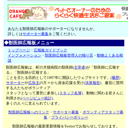
あなたも獣医師広報板のサポーターになりませんか。
詳しくは
サポーター募集
をご覧ください。
◆獣医師広報板メニュー
トップページ
・
広報板ガイドブック
インフォメーション
・
獣医師広報板管理人の独り言
・
動物よくある相
談
獣医師広報板は、町の犬猫病院の獣医師
(主宰者)
が「獣医師に広報す
る」「獣医師が広報する」
ことを主たる目的として1997年に開設したウェブサイトです。
(履歴)
サポーター
や
広告主
の方々から資金応援を受け
(決算報告)
、趣旨に賛同
する人たちがボランティア
スタッフとなって運営に参加し
(スタッフ名簿)
、動物に関わる皆さんに
利用され
(ページビュー統計)
、
多くの人々に支えられています。
獣医師広報板へのリンク
・
サポーター募集
・
ボランティアスタッフ募
集
・
プライバシーポリシー
獣医師広報板の最新更新情報をTwitterでお知らせしております。