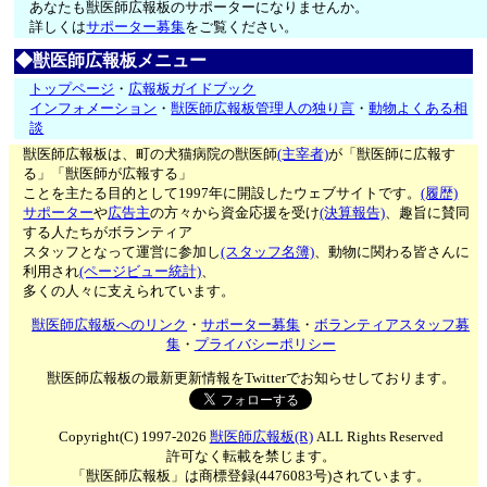
あなたも獣医師広報板のサポーターになりませんか。
詳しくは
サポーター募集
をご覧ください。
◆獣医師広報板メニュー
トップページ
・
広報板ガイドブック
インフォメーション
・
獣医師広報板管理人の独り言
・
動物よくある相
談
獣医師広報板は、町の犬猫病院の獣医師
(主宰者)
が「獣医師に広報す
る」「獣医師が広報する」
ことを主たる目的として1997年に開設したウェブサイトです。
(履歴)
サポーター
や
広告主
の方々から資金応援を受け
(決算報告)
、趣旨に賛同
する人たちがボランティア
スタッフとなって運営に参加し
(スタッフ名簿)
、動物に関わる皆さんに
利用され
(ページビュー統計)
、
多くの人々に支えられています。
獣医師広報板へのリンク
・
サポーター募集
・
ボランティアスタッフ募
集
・
プライバシーポリシー
獣医師広報板の最新更新情報をTwitterでお知らせしております。
Copyright(C) 1997-2026
獣医師広報板(R)
ALL Rights Reserved
許可なく転載を禁じます。
「獣医師広報板」は商標登録(4476083号)されています。