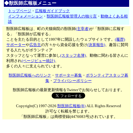
◆獣医師広報板メニュー
トップページ
・
広報板ガイドブック
インフォメーション
・
獣医師広報板管理人の独り言
・
動物よくある相
談
獣医師広報板は、町の犬猫病院の獣医師
(主宰者)
が「獣医師に広報す
る」「獣医師が広報する」
ことを主たる目的として1997年に開設したウェブサイトです。
(履歴)
サポーター
や
広告主
の方々から資金応援を受け
(決算報告)
、趣旨に賛同
する人たちがボランティア
スタッフとなって運営に参加し
(スタッフ名簿)
、動物に関わる皆さんに
利用され
(ページビュー統計)
、
多くの人々に支えられています。
獣医師広報板へのリンク
・
サポーター募集
・
ボランティアスタッフ募
集
・
プライバシーポリシー
獣医師広報板の最新更新情報をTwitterでお知らせしております。
Copyright(C) 1997-2026
獣医師広報板(R)
ALL Rights Reserved
許可なく転載を禁じます。
「獣医師広報板」は商標登録(4476083号)されています。