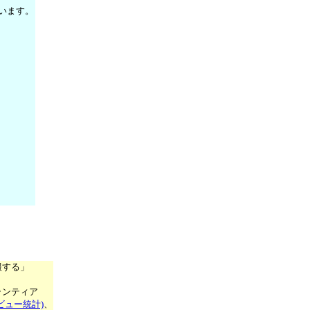
います。
報する」
ランティア
ビュー統計)
、