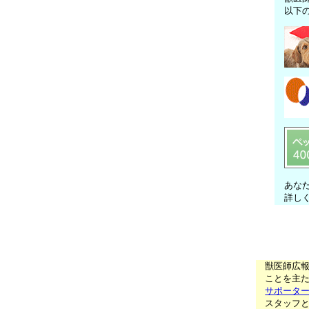
以下
あな
詳し
獣医師広
ことを主た
サポータ
スタッフ