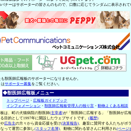
のバナーはサポーターの皆さんのもので、口数に応じてランダムに表示されて
たも獣医師広報板のサポーターになりませんか。
くは
サポーター募集
をご覧ください。
◆獣医師広報板メニュー
トップページ
・
広報板ガイドブック
インフォメーション
・
獣医師広報板管理人の独り言
・
動物よくある相談
報板は、町の犬猫病院の獣医師
(主宰者)
が「獣医師に広報する」「獣医師が広
る目的として1997年に開設したウェブサイトです。
(履歴)
ー
や
広告主
の方々から資金応援を受け
(決算報告)
、趣旨に賛同する人たちがボ
となって運営に参加し
(スタッフ名簿)
、動物に関わる皆さんに利用され
(ページ