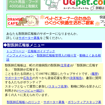
あなたも獣医師広報板のサポーターになりませんか。
詳しくは
サポーター募集
をご覧ください。
◆獣医師広報板メニュー
トップページ
・
広報板ガイドブック
インフォメーション
・
獣医師広報板管理人の独り言
・
動物よくある相
談
獣医師広報板は、町の犬猫病院の獣医師
(主宰者)
が「獣医師に広報す
る」「獣医師が広報する」
ことを主たる目的として1997年に開設したウェブサイトです。
(履歴)
サポーター
や
広告主
の方々から資金応援を受け
(決算報告)
、趣旨に賛同
する人たちがボランティア
スタッフとなって運営に参加し
(スタッフ名簿)
、動物に関わる皆さんに
利用され
(ページビュー統計)
、
多くの人々に支えられています。
獣医師広報板へのリンク
・
サポーター募集
・
ボランティアスタッフ募