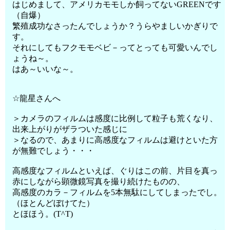
はじめまして、アメリカモモしか飼ってないGREENです
（自爆）
繁殖成功なさったんでしょうか？うらやましいかぎりで
す。
それにしてもフクモモベビ－ってとっても可愛いんでし
ょうね～。
はあ～いいな～。
☆龍星さんへ
＞カメラのフィルムは感度に比例して粒子も荒くなり、
出来上がりがザラついた感じに
＞なるので、あまりに高感度なフィルムは避けといた方
が無難でしょう・・・
高感度なフィルムといえば、ぐりはこの前、片目を真っ
赤にしながら顕微鏡写真を撮り続けたものの、
高感度のカラ－フィルムを5本無駄にしてしまったでし。
（ほとんどぼけてた）
とほほう。(T^T)