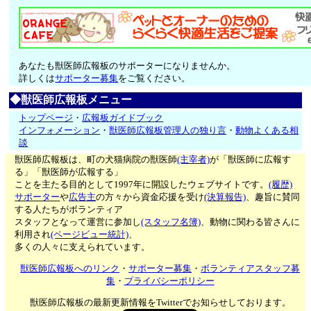
あなたも獣医師広報板のサポーターになりませんか。
詳しくは
サポーター募集
をご覧ください。
◆獣医師広報板メニュー
トップページ
・
広報板ガイドブック
インフォメーション
・
獣医師広報板管理人の独り言
・
動物よくある相
談
獣医師広報板は、町の犬猫病院の獣医師
(主宰者)
が「獣医師に広報す
る」「獣医師が広報する」
ことを主たる目的として1997年に開設したウェブサイトです。
(履歴)
サポーター
や
広告主
の方々から資金応援を受け
(決算報告)
、趣旨に賛同
する人たちがボランティア
スタッフとなって運営に参加し
(スタッフ名簿)
、動物に関わる皆さんに
利用され
(ページビュー統計)
、
多くの人々に支えられています。
獣医師広報板へのリンク
・
サポーター募集
・
ボランティアスタッフ募
集
・
プライバシーポリシー
獣医師広報板の最新更新情報をTwitterでお知らせしております。