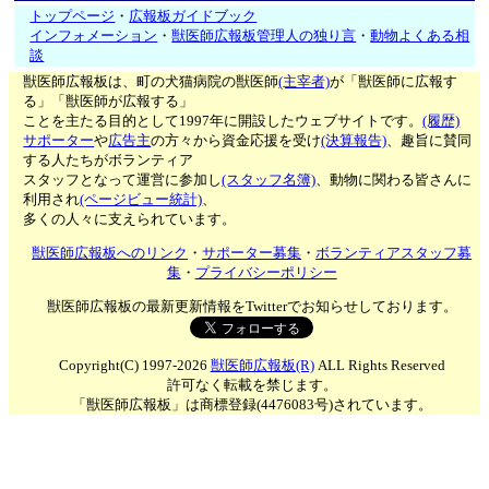
トップページ
・
広報板ガイドブック
インフォメーション
・
獣医師広報板管理人の独り言
・
動物よくある相
談
獣医師広報板は、町の犬猫病院の獣医師
(主宰者)
が「獣医師に広報す
る」「獣医師が広報する」
ことを主たる目的として1997年に開設したウェブサイトです。
(履歴)
サポーター
や
広告主
の方々から資金応援を受け
(決算報告)
、趣旨に賛同
する人たちがボランティア
スタッフとなって運営に参加し
(スタッフ名簿)
、動物に関わる皆さんに
利用され
(ページビュー統計)
、
多くの人々に支えられています。
獣医師広報板へのリンク
・
サポーター募集
・
ボランティアスタッフ募
集
・
プライバシーポリシー
獣医師広報板の最新更新情報をTwitterでお知らせしております。
Copyright(C) 1997-2026
獣医師広報板(R)
ALL Rights Reserved
許可なく転載を禁じます。
「獣医師広報板」は商標登録(4476083号)されています。