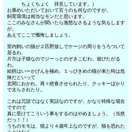
ちょくちょく 拝見しています。）
お褒めいただいておいて言うのも何なのですが、
飼育環境は相当なモンだと思います。
ここのみなさんが聞いたら激怒なさるような気もします
が、
あえてここで懺悔しましょう。
室内飼いの猫が２匹野放しでケージの周りをうろついて
居るわ、
片方は子猫なのでジーっとのぞきこむわ、遊びたがる
わ。
給餌はいーかげんを極め、１っぴきめの猫が来た時は危
険だといって
玄関におかれ、再々絶食させられたり、クッキーばかり
で太らされたり。
これは冗談ではなく実話なのですが、かなり特殊な場合
ですので
真に受けてこういう事をするのはやめましょう。（当然
だっ！！）
うちのモモは、猫より４歳年上なのですが、猫を恐れた