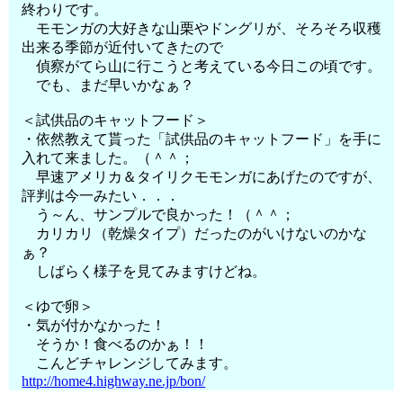
終わりです。
モモンガの大好きな山栗やドングリが、そろそろ収穫
出来る季節が近付いてきたので
偵察がてら山に行こうと考えている今日この頃です。
でも、まだ早いかなぁ？
＜試供品のキャットフード＞
・依然教えて貰った「試供品のキャットフード」を手に
入れて来ました。（＾＾；
早速アメリカ＆タイリクモモンガにあげたのですが、
評判は今一みたい．．．
う～ん、サンプルで良かった！（＾＾；
カリカリ（乾燥タイプ）だったのがいけないのかな
ぁ？
しばらく様子を見てみますけどね。
＜ゆで卵＞
・気が付かなかった！
そうか！食べるのかぁ！！
こんどチャレンジしてみます。
http://home4.highway.ne.jp/bon/