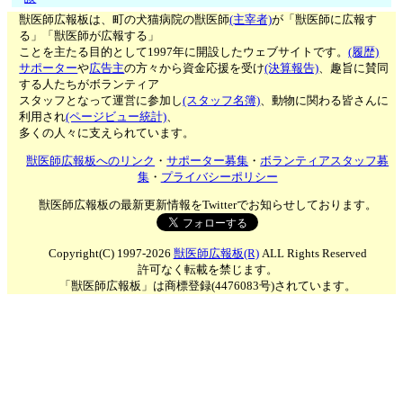
獣医師広報板は、町の犬猫病院の獣医師
(主宰者)
が「獣医師に広報す
る」「獣医師が広報する」
ことを主たる目的として1997年に開設したウェブサイトです。
(履歴)
サポーター
や
広告主
の方々から資金応援を受け
(決算報告)
、趣旨に賛同
する人たちがボランティア
スタッフとなって運営に参加し
(スタッフ名簿)
、動物に関わる皆さんに
利用され
(ページビュー統計)
、
多くの人々に支えられています。
獣医師広報板へのリンク
・
サポーター募集
・
ボランティアスタッフ募
集
・
プライバシーポリシー
獣医師広報板の最新更新情報をTwitterでお知らせしております。
Copyright(C) 1997-2026
獣医師広報板(R)
ALL Rights Reserved
許可なく転載を禁じます。
「獣医師広報板」は商標登録(4476083号)されています。