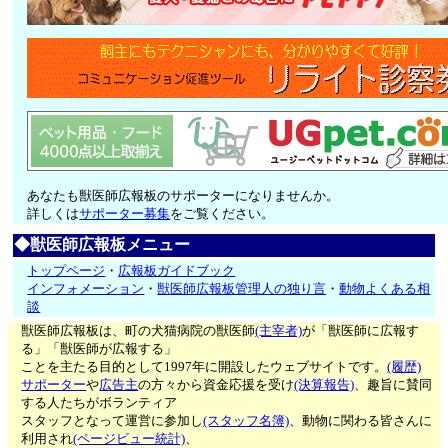
あなたも獣医師広報板のサポーターになりませんか。
詳しくは
サポーター募集
をご覧ください。
◆獣医師広報板メニュー
トップページ
・
広報板ガイドブック
インフォメーション
・
獣医師広報板管理人の独り言
・
動物よくある相
談
獣医師広報板は、町の犬猫病院の獣医師
(主宰者)
が「獣医師に広報す
る」「獣医師が広報する」
ことを主たる目的として1997年に開設したウェブサイトです。
(履歴)
サポーター
や
広告主
の方々から資金応援を受け
(決算報告)
、趣旨に賛同
する人たちがボランティア
スタッフとなって運営に参加し
(スタッフ名簿)
、動物に関わる皆さんに
利用され
(ページビュー統計)
、