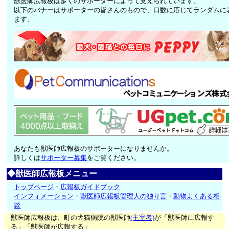
獣医師広報板は多くのサポーターによって支えられています。
以下のバナーはサポーターの皆さんのもので、口数に応じてランダムに
ます。
あなたも獣医師広報板のサポーターになりませんか。
詳しくは
サポーター募集
をご覧ください。
◆獣医師広報板メニュー
トップページ
・
広報板ガイドブック
インフォメーション
・
獣医師広報板管理人の独り言
・
動物よくある相
談
獣医師広報板は、町の犬猫病院の獣医師
(主宰者)
が「獣医師に広報す
る」「獣医師が広報する」