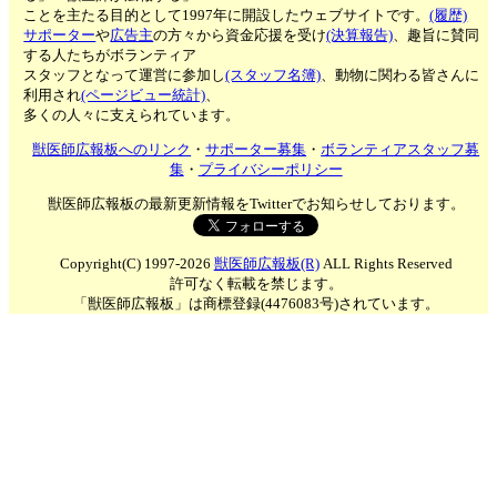
ことを主たる目的として1997年に開設したウェブサイトです。
(履歴)
サポーター
や
広告主
の方々から資金応援を受け
(決算報告)
、趣旨に賛同
する人たちがボランティア
スタッフとなって運営に参加し
(スタッフ名簿)
、動物に関わる皆さんに
利用され
(ページビュー統計)
、
多くの人々に支えられています。
獣医師広報板へのリンク
・
サポーター募集
・
ボランティアスタッフ募
集
・
プライバシーポリシー
獣医師広報板の最新更新情報をTwitterでお知らせしております。
Copyright(C) 1997-2026
獣医師広報板(R)
ALL Rights Reserved
許可なく転載を禁じます。
「獣医師広報板」は商標登録(4476083号)されています。