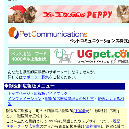
あなたも獣医師広報板のサポーターになりませんか。
詳しくは
サポーター募集
をご覧ください。
◆獣医師広報板メニュー
トップページ
・
広報板ガイドブック
インフォメーション
・
獣医師広報板管理人の独り言
・
動物よくある相
談
獣医師広報板は、町の犬猫病院の獣医師
(主宰者)
が「獣医師に広報す
る」「獣医師が広報する」
ことを主たる目的として1997年に開設したウェブサイトです。
(履歴)
サポーター
や
広告主
の方々から資金応援を受け
(決算報告)
、趣旨に賛同