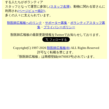
する人たちがボランティア
スタッフとなって運営に参加し
(スタッフ名簿)
、動物に関わる皆さんに
利用され
(ページビュー統計)
、
多くの人々に支えられています。
獣医師広報板へのリンク
・
サポーター募集
・
ボランティアスタッフ募
集
・
プライバシーポリシー
獣医師広報板の最新更新情報をTwitterでお知らせしております。
Copyright(C) 1997-2026
獣医師広報板(R)
ALL Rights Reserved
許可なく転載を禁じます。
「獣医師広報板」は商標登録(4476083号)されています。