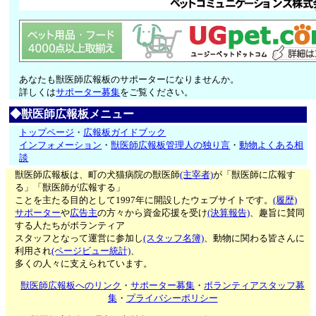
あなたも獣医師広報板のサポーターになりませんか。
詳しくは
サポーター募集
をご覧ください。
◆獣医師広報板メニュー
トップページ
・
広報板ガイドブック
インフォメーション
・
獣医師広報板管理人の独り言
・
動物よくある相
談
獣医師広報板は、町の犬猫病院の獣医師
(主宰者)
が「獣医師に広報す
る」「獣医師が広報する」
ことを主たる目的として1997年に開設したウェブサイトです。
(履歴)
サポーター
や
広告主
の方々から資金応援を受け
(決算報告)
、趣旨に賛同
する人たちがボランティア
スタッフとなって運営に参加し
(スタッフ名簿)
、動物に関わる皆さんに
利用され
(ページビュー統計)
、
多くの人々に支えられています。
獣医師広報板へのリンク
・
サポーター募集
・
ボランティアスタッフ募
集
・
プライバシーポリシー