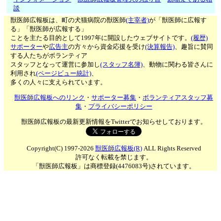
談
獣医師広報板は、町の犬猫病院の獣医師
(主宰者)
が「獣医師に広報す
る」「獣医師が広報する」
ことを主たる目的として1997年に開設したウェブサイトです。
(履歴)
サポーター
や
広告主
の方々から資金応援を受け
(決算報告)
、趣旨に賛同
する人たちがボランティア
スタッフとなって運営に参加し
(スタッフ名簿)
、動物に関わる皆さんに
利用され
(ページビュー統計)
、
多くの人々に支えられています。
獣医師広報板へのリンク
・
サポーター募集
・
ボランティアスタッフ募
集
・
プライバシーポリシー
獣医師広報板の最新更新情報をTwitterでお知らせしております。
Copyright(C) 1997-2026
獣医師広報板(R)
ALL Rights Reserved
許可なく転載を禁じます。
「獣医師広報板」は商標登録(4476083号)されています。