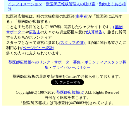
インフォメーション
・
獣医師広報板管理人の独り言
・
動物よくある相
談
獣医師広報板は、町の犬猫病院の獣医師
(主宰者)
が「獣医師に広報す
る」「獣医師が広報する」
ことを主たる目的として1997年に開設したウェブサイトです。
(履歴)
サポーター
や
広告主
の方々から資金応援を受け
(決算報告)
、趣旨に賛同
する人たちがボランティア
スタッフとなって運営に参加し
(スタッフ名簿)
、動物に関わる皆さんに
利用され
(ページビュー統計)
、
多くの人々に支えられています。
獣医師広報板へのリンク
・
サポーター募集
・
ボランティアスタッフ募
集
・
プライバシーポリシー
獣医師広報板の最新更新情報をTwitterでお知らせしております。
Copyright(C) 1997-2026
獣医師広報板(R)
ALL Rights Reserved
許可なく転載を禁じます。
「獣医師広報板」は商標登録(4476083号)されています。