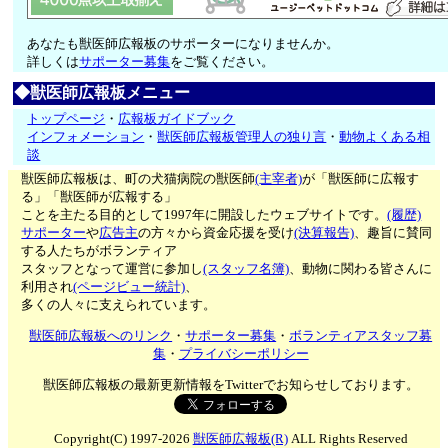
あなたも獣医師広報板のサポーターになりませんか。
詳しくは
サポーター募集
をご覧ください。
◆獣医師広報板メニュー
トップページ
・
広報板ガイドブック
インフォメーション
・
獣医師広報板管理人の独り言
・
動物よくある相
談
獣医師広報板は、町の犬猫病院の獣医師
(主宰者)
が「獣医師に広報す
る」「獣医師が広報する」
ことを主たる目的として1997年に開設したウェブサイトです。
(履歴)
サポーター
や
広告主
の方々から資金応援を受け
(決算報告)
、趣旨に賛同
する人たちがボランティア
スタッフとなって運営に参加し
(スタッフ名簿)
、動物に関わる皆さんに
利用され
(ページビュー統計)
、
多くの人々に支えられています。
獣医師広報板へのリンク
・
サポーター募集
・
ボランティアスタッフ募
集
・
プライバシーポリシー
獣医師広報板の最新更新情報をTwitterでお知らせしております。
Copyright(C) 1997-2026
獣医師広報板(R)
ALL Rights Reserved