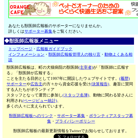
あなたも獣医師広報板のサポーターになりませんか。
詳しくは
サポーター募集
をご覧ください。
◆獣医師広報板メニュー
トップページ
・
広報板ガイドブック
インフォメーション
・
獣医師広報板管理人の独り言
・
動物よくある相
談
獣医師広報板は、町の犬猫病院の獣医師
(主宰者)
が「獣医師に広報す
る」「獣医師が広報する」
ことを主たる目的として1997年に開設したウェブサイトです。
(履歴)
サポーター
や
広告主
の方々から資金応援を受け
(決算報告)
、趣旨に賛同
する人たちがボランティア
スタッフとなって運営に参加し
(スタッフ名簿)
、動物に関わる皆さんに
利用され
(ページビュー統計)
、
多くの人々に支えられています。
獣医師広報板へのリンク
・
サポーター募集
・
ボランティアスタッフ募
集
・
プライバシーポリシー
獣医師広報板の最新更新情報をTwitterでお知らせしております。