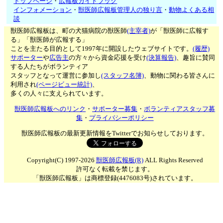
トップページ
・
広報板ガイドブック
インフォメーション
・
獣医師広報板管理人の独り言
・
動物よくある相
談
獣医師広報板は、町の犬猫病院の獣医師
(主宰者)
が「獣医師に広報す
る」「獣医師が広報する」
ことを主たる目的として1997年に開設したウェブサイトです。
(履歴)
サポーター
や
広告主
の方々から資金応援を受け
(決算報告)
、趣旨に賛同
する人たちがボランティア
スタッフとなって運営に参加し
(スタッフ名簿)
、動物に関わる皆さんに
利用され
(ページビュー統計)
、
多くの人々に支えられています。
獣医師広報板へのリンク
・
サポーター募集
・
ボランティアスタッフ募
集
・
プライバシーポリシー
獣医師広報板の最新更新情報をTwitterでお知らせしております。
Copyright(C) 1997-2026
獣医師広報板(R)
ALL Rights Reserved
許可なく転載を禁じます。
「獣医師広報板」は商標登録(4476083号)されています。