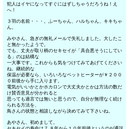
犯人はイヤになってすぐにはずしちゃうだろうね！え
へ！
３羽の名前・・・。ふーちゃん、ハルちゃん、キキちゃ
ん。
みやさん、急ぎの無礼メールで失礼しました。大したこ
と無かったようで。
でも、丈夫が取り柄のセキセイが「具合悪そうにしてい
る」のは結構な
一大事です。これからも気をつけてみてあげてください
ね。継続的な
保温が必要なら、いろいろなペットヒーターが￥２００
０前後から手に入ります。
電気がいいかとかホカロンで大丈夫かとかは方法の数だ
け賛否意見が分かれると
思っても過言では無いと思うので、自分が無理なく続け
られる方法を、
鳥さんの状態と相談しながら決めてみて下さいね。
あやさん、初めまして。
セキセイの寿命は７ ８年から１０年前後というのが通説