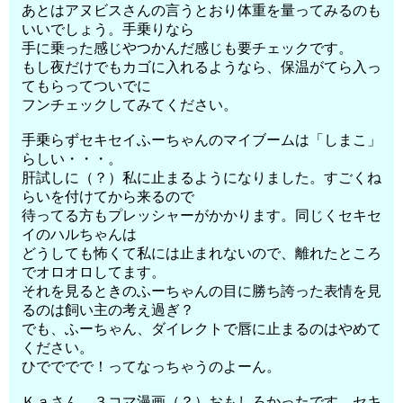
あとはアヌビスさんの言うとおり体重を量ってみるのも
いいでしょう。手乗りなら
手に乗った感じやつかんだ感じも要チェックです。
もし夜だけでもカゴに入れるようなら、保温がてら入っ
てもらってついでに
フンチェックしてみてください。
手乗らずセキセイふーちゃんのマイブームは「しまこ」
らしい・・・。
肝試しに（？）私に止まるようになりました。すごくね
らいを付けてから来るので
待ってる方もプレッシャーがかかります。同じくセキセ
イのハルちゃんは
どうしても怖くて私には止まれないので、離れたところ
でオロオロしてます。
それを見るときのふーちゃんの目に勝ち誇った表情を見
るのは飼い主の考え過ぎ？
でも、ふーちゃん、ダイレクトで唇に止まるのはやめて
ください。
ひでででで！ってなっちゃうのよーん。
Ｋａさん、３コマ漫画（？）おもしろかったです。セキ