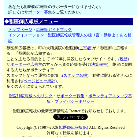
あなたも獣医師広報板のサポーターになりませんか。
詳しくは
サポーター募集
をご覧ください。
◆獣医師広報板メニュー
トップページ
・
広報板ガイドブック
インフォメーション
・
獣医師広報板管理人の独り言
・
動物よくある相
談
獣医師広報板は、町の犬猫病院の獣医師
(主宰者)
が「獣医師に広報す
る」「獣医師が広報する」
ことを主たる目的として1997年に開設したウェブサイトです。
(履歴)
サポーター
や
広告主
の方々から資金応援を受け
(決算報告)
、趣旨に賛同
する人たちがボランティア
スタッフとなって運営に参加し
(スタッフ名簿)
、動物に関わる皆さんに
利用され
(ページビュー統計)
、
多くの人々に支えられています。
獣医師広報板へのリンク
・
サポーター募集
・
ボランティアスタッフ募
集
・
プライバシーポリシー
獣医師広報板の最新更新情報をTwitterでお知らせしております。
Copyright(C) 1997-2026
獣医師広報板(R)
ALL Rights Reserved
許可なく転載を禁じます。