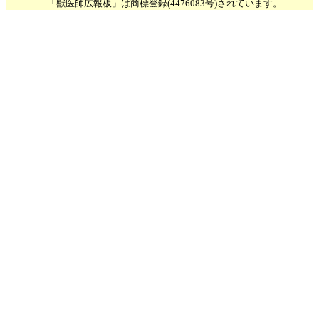
「獣医師広報板」は商標登録(4476083号)されています。