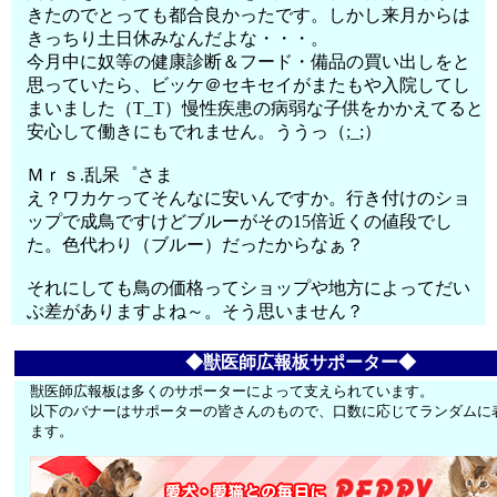
きたのでとっても都合良かったです。しかし来月からは
きっちり土日休みなんだよな・・・。
今月中に奴等の健康診断＆フード・備品の買い出しをと
思っていたら、ビッケ＠セキセイがまたもや入院してし
まいました（T_T）慢性疾患の病弱な子供をかかえてると
安心して働きにもでれません。ううっ（;_;）
Ｍｒｓ.乱呆゜さま
え？ワカケってそんなに安いんですか。行き付けのショ
ップで成鳥ですけどブルーがその15倍近くの値段でし
た。色代わり（ブルー）だったからなぁ？
それにしても鳥の価格ってショップや地方によってだい
ぶ差がありますよね～。そう思いません？
◆獣医師広報板サポーター◆
獣医師広報板は多くのサポーターによって支えられています。
以下のバナーはサポーターの皆さんのもので、口数に応じてランダムに
ます。