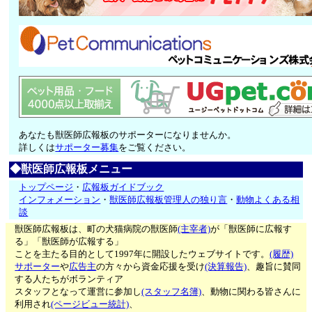
あなたも獣医師広報板のサポーターになりませんか。
詳しくは
サポーター募集
をご覧ください。
◆獣医師広報板メニュー
トップページ
・
広報板ガイドブック
インフォメーション
・
獣医師広報板管理人の独り言
・
動物よくある相
談
獣医師広報板は、町の犬猫病院の獣医師
(主宰者)
が「獣医師に広報す
る」「獣医師が広報する」
ことを主たる目的として1997年に開設したウェブサイトです。
(履歴)
サポーター
や
広告主
の方々から資金応援を受け
(決算報告)
、趣旨に賛同
する人たちがボランティア
スタッフとなって運営に参加し
(スタッフ名簿)
、動物に関わる皆さんに
利用され
(ページビュー統計)
、